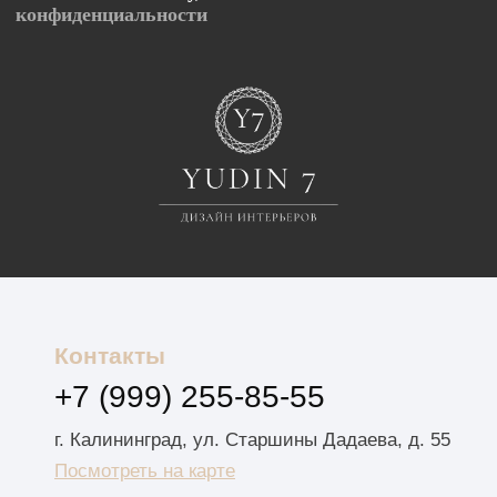
Посмотреть на карте
Обратный звонок
Меню
Главная
Наши услуги
Первичный прием
Преимущества
Врачи
Расчёт стоимости
ООО «Империал»
Л041-01157-39/00644605
39.dent@gmail.com
© 2025 г.
Политика конфиденциальности