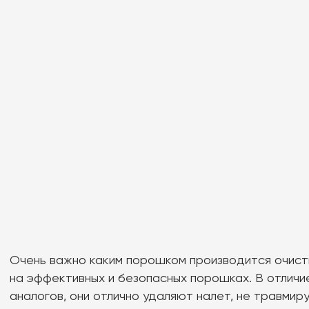
Ремотерапия нормализует минеральный состав эмали, что повышает
ее устойчивость к воздействию кислот, которые находятся в полости р
Это абсолютно комфортная и безболезненная процедура служит
прекрасной профилактикой кариеса и повышенной чувствительности
зубов.
Наши специалисты научат вас правильной домашней гигиене, подберу
средства для ухода под ваши потребности, научат эффективно
пользоваться электрическими или мануальными щетками, научат
прочищать контактные поверхности зубов, подберут ёршики и зубную
нить.
Профессиональная гигиена полости рта позволяет сохранить зубы
и десны здоровыми, а также снизить риски серьезных стоматологическ
проблем. При соблюдении качественной домашней гигиены
профессиональную чистку рекомендуют делать взрослым не реже 1 ра
в 6 месяцев. Тем, кто курит, пьет много кофе или не очень активно
ухаживает за зубами дома ⏤ не реже 1 раза в 3 месяца. Если вы проход
ортодонтическое лечение — 1 раз в 3 месяца.
Записаться