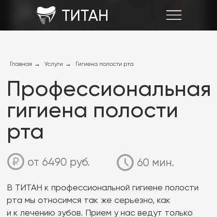
ТИТАН
Профессиональная
Главная
→
Услуги
→
Гигиена полости рта
гигиена полости
рта
от 6490 руб.
60 мин.
В ТИТАН к профессиональной гигиене полости
рта мы относимся так же серьезно, как
и к лечению зубов. Прием у нас ведут только
сертифицированные специалисты с большим
опытом. Мы всегда учитываем особенности
ваших зубов, гигиену проводим максимально
аккуратно, безопасно и безболезненно.
На приеме врач-гигиенист не только подбирает
для вас индивидуальные средства гигиены,