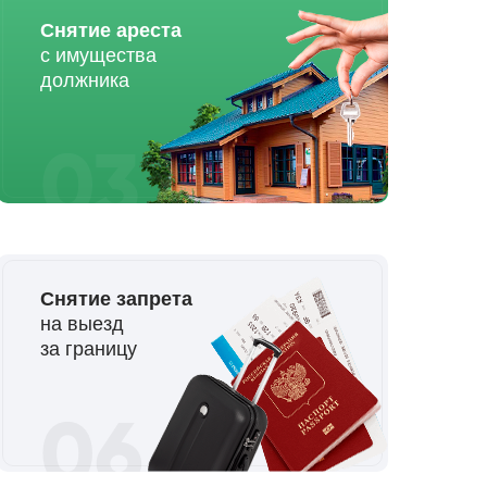
Снятие ареста
с имущества
должника
03
Снятие запрета
на выезд
за границу
06