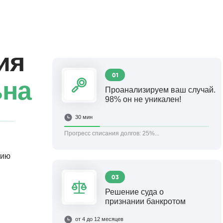
ия
01
ьна
Проанализируем ваш случай.
98% он не уникален!
30 мин
Прогресс списания долгов:
25%...
цию
я
03
Решение суда о
признании банкротом
от 4 до 12 месяцев