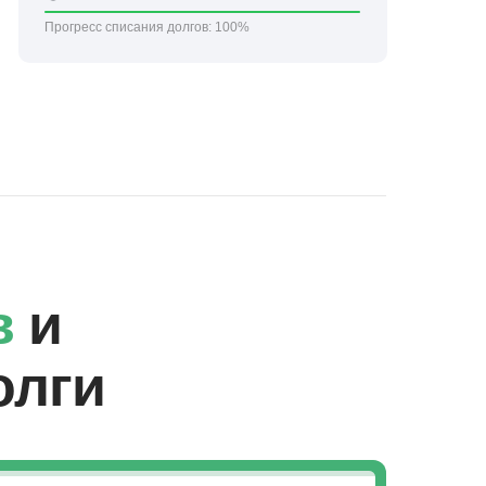
Прогресс списания долгов:
100%
в
и
олги