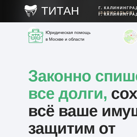
ТИТАН
Г. КАЛИНИНГРА
(ЗАПИСАТЬСЯ)
Г. КАЛИНИНГРА
Юридическая помощь
в Москве и области
Законно спиш
все долги,
со
всё ваше иму
защитим от