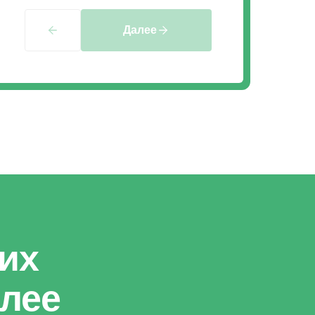
Далее
их
олее