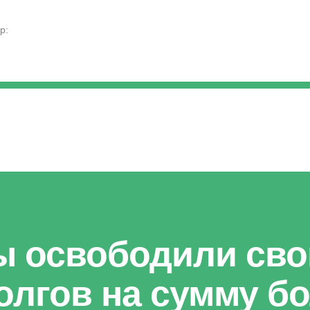
p:
мы освободили сво
олгов на сумму б