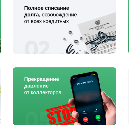
Полное списание
долга,
освобождение
от всех кредитных
02
Прекращение
давление
от коллекторов
05