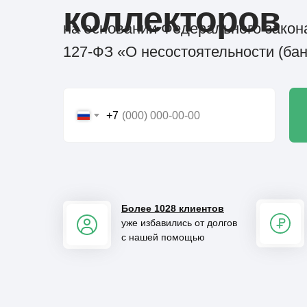
коллекторов
на основании Федерального закона
127-ФЗ «О несостоятельности (бан
+7
Более 1028 клиентов
уже избавились от долгов
с нашей помощью